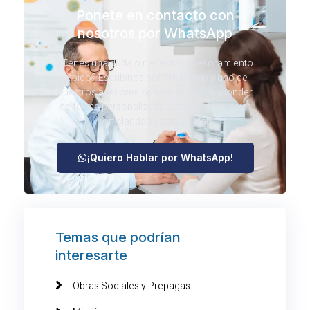
Ponete en contacto con
nosotros por WhatsApp
¿Tenés una duda o necesitás asesoramiento
rápido? Escribinos por WhatsApp y uno de
nuestros asesores ópticos te va a responder
de forma personalizada para ayudarte a ver
con claridad y tranquilidad.
¡Quiero Hablar por WhatsApp!
Temas que podrían
interesarte
Obras Sociales y Prepagas