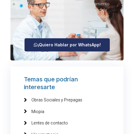
¿Tenés una duda o necesitás asesoramiento
rápido? Escribinos por WhatsApp y uno de
nuestros asesores ópticos te va a responder
de forma personalizada para ayudarte a ver
con claridad y tranquilidad.
¡Quiero Hablar por WhatsApp!
Temas que podrían
interesarte
Obras Sociales y Prepagas
Miopia
Lentes de contacto