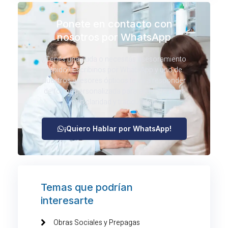
Ponete en contacto con
nosotros por WhatsApp
¿Tenés una duda o necesitás asesoramiento
rápido? Escribinos por WhatsApp y uno de
nuestros asesores ópticos te va a responder
de forma personalizada para ayudarte a ver
con claridad y tranquilidad.
¡Quiero Hablar por WhatsApp!
Temas que podrían
interesarte
Obras Sociales y Prepagas