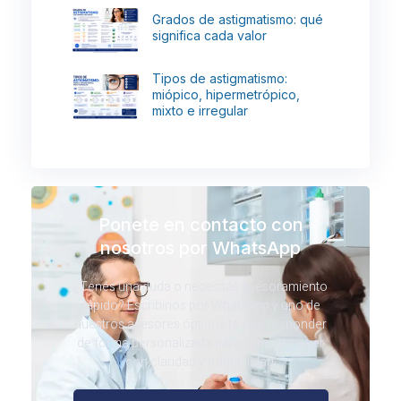
Grados de astigmatismo: qué
significa cada valor
Tipos de astigmatismo:
miópico, hipermetrópico,
mixto e irregular
Ponete en contacto con
nosotros por WhatsApp
¿Tenés una duda o necesitás asesoramiento
rápido? Escribinos por WhatsApp y uno de
nuestros asesores ópticos te va a responder
de forma personalizada para ayudarte a ver
con claridad y tranquilidad.