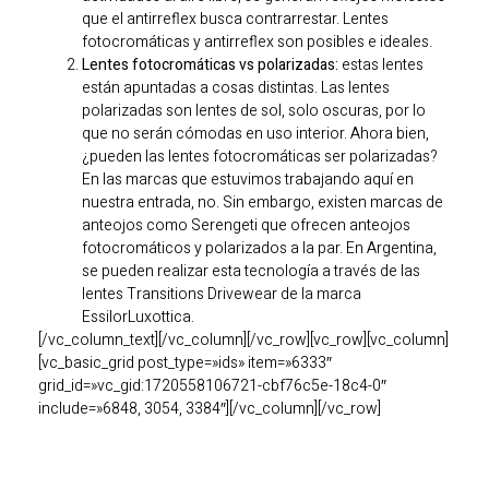
que el antirreflex busca contrarrestar. Lentes
fotocromáticas y antirreflex son posibles e ideales.
Lentes fotocromáticas vs polarizadas:
estas lentes
están apuntadas a cosas distintas. Las lentes
polarizadas son lentes de sol, solo oscuras, por lo
que no serán cómodas en uso interior. Ahora bien,
¿pueden las lentes fotocromáticas ser polarizadas?
En las marcas que estuvimos trabajando aquí en
nuestra entrada, no. Sin embargo, existen marcas de
anteojos como Serengeti que ofrecen anteojos
fotocromáticos y polarizados a la par. En Argentina,
se pueden realizar esta tecnología a través de las
lentes Transitions Drivewear de la marca
EssilorLuxottica.
[/vc_column_text][/vc_column][/vc_row][vc_row][vc_column]
[vc_basic_grid post_type=»ids» item=»6333″
grid_id=»vc_gid:1720558106721-cbf76c5e-18c4-0″
include=»6848, 3054, 3384″][/vc_column][/vc_row]