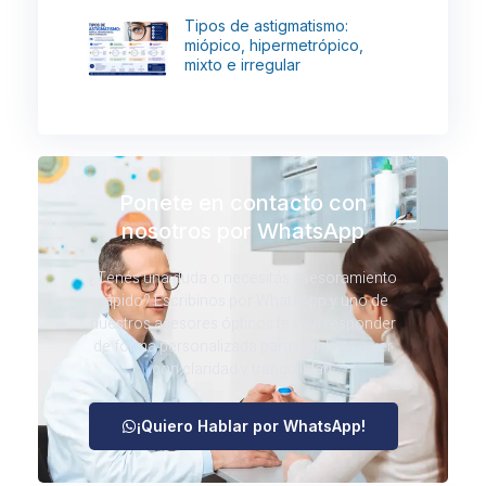
Tipos de astigmatismo:
miópico, hipermetrópico,
mixto e irregular
Ponete en contacto con
nosotros por WhatsApp
¿Tenés una duda o necesitás asesoramiento
rápido? Escribinos por WhatsApp y uno de
nuestros asesores ópticos te va a responder
de forma personalizada para ayudarte a ver
con claridad y tranquilidad.
¡Quiero Hablar por WhatsApp!