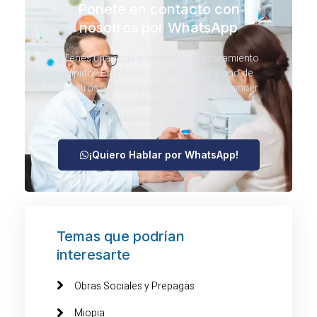
Ponete en contacto con
nosotros por WhatsApp
¿Tenés una duda o necesitás asesoramiento
rápido? Escribinos por WhatsApp y uno de
nuestros asesores ópticos te va a responder
de forma personalizada para ayudarte a ver
con claridad y tranquilidad.
¡Quiero Hablar por WhatsApp!
Temas que podrían
interesarte
Obras Sociales y Prepagas
Miopia